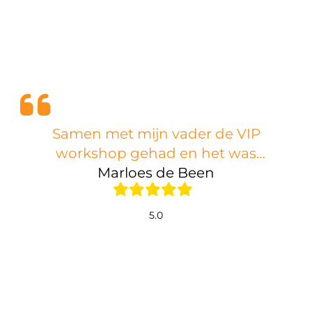
Samen met mijn vader de VIP
workshop gehad en het was
geweldig! We hebben genoten,
Marloes de Been
gelachen en geleerd. Mooie
herinnering gemaakt. Dankjewel!
5.0