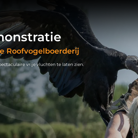
onstratie
de Roofvogelboerderij
taculaire vrije vluchten te laten zien.