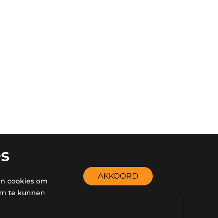
es
AKKOORD
en cookies om
em te kunnen