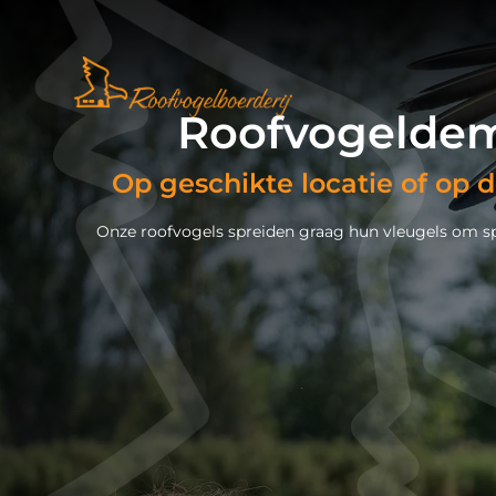
Roofvogeldem
Op geschikte locatie of op 
Onze roofvogels spreiden graag hun vleugels om spec