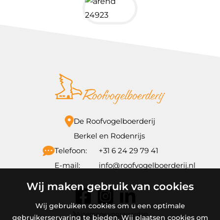
De Roofvogelboerderij
Berkel en Rodenrijs
Telefoon:
+31 6 24 29 79 41
E-mail:
info@roofvogelboerderij.nl
Wij maken gebruik van cookies
Wij gebruiken cookies om u een optimale
Algemene voorwaarden
gebruikerservaring te bieden. Wij plaatsen cookies om