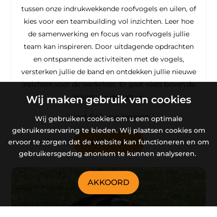
tussen onze indrukwekkende roofvogels en uilen, of
kies voor een teambuilding vol inzichten. Leer hoe
de samenwerking en focus van roofvogels jullie
team kan inspireren. Door uitdagende opdrachten
en ontspannende activiteiten met de vogels,
versterken jullie de band en ontdekken jullie nieuwe
inzichten voor de werkvloer. Er gaat niets boven de
kracht van de natuur.
Wij maken gebruik van cookies
Vanaf €40,- per persoon
Wij gebruiken cookies om u een optimale
gebruikerservaring te bieden. Wij plaatsen cookies om
ervoor te zorgen dat de website kan functioneren en om
MEER INFO
gebruikersgedrag anoniem te kunnen analyseren.
AKKOORD